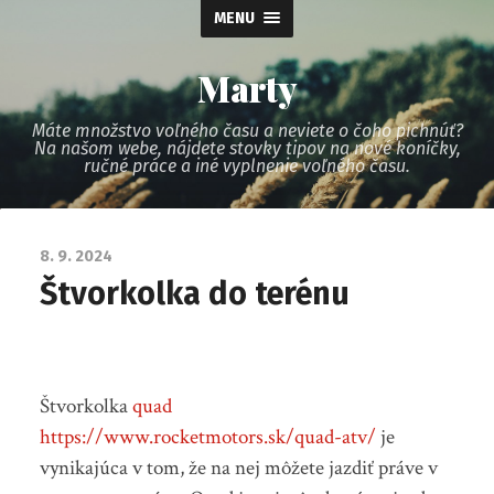
MENU
Marty
Máte množstvo voľného času a neviete o čoho pichnúť?
Na našom webe, nájdete stovky tipov na nové koníčky,
ručné práce a iné vyplnenie voľného času.
8. 9. 2024
Štvorkolka do terénu
Štvorkolka
quad
https://www.rocketmotors.sk/quad-atv/
je
vynikajúca v tom, že na nej môžete jazdiť práve v