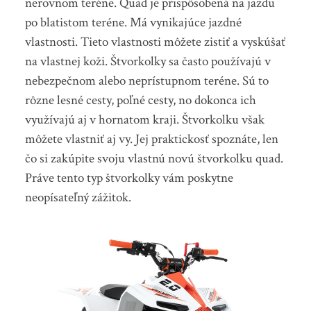
nerovnom teréne. Quad je prispôsobená na jazdu
po blatistom teréne. Má vynikajúce jazdné
vlastnosti. Tieto vlastnosti môžete zistiť a vyskúšať
na vlastnej koži. Štvorkolky sa často používajú v
nebezpečnom alebo neprístupnom teréne.
Sú to
rôzne lesné cesty, poľné cesty, no dokonca ich
využívajú aj v hornatom kraji. Štvorkolku však
môžete vlastniť aj vy. Jej praktickosť spoznáte, len
čo si zakúpite svoju vlastnú novú štvorkolku quad.
Práve tento typ štvorkolky vám poskytne
neopísateľný zážitok.