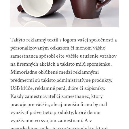
Takýto reklamný textil s logom vašej spoločnosti a
personalizovaným odkazom či menom vášho
zamestnanca spôsobí ešte väčšie utuženie vzťahov
na firemných akciách a takisto milú spomienku.
Mimoriadne obľúbené medzi reklamnými
predmetmi sú takisto administratívne produkty.
USB kľúče, reklamné perá, diáre či zápisníky.
Každý zamestnávateľ či zamestnanec, ktorý
pracuje pre väčšiu, ale aj menšiu firmu by mal
využívať práve tieto produkty, ktoré denne
využívame vo svojom zamestnaní. A v
neposlednom rade sú to práve produkty, ktoré