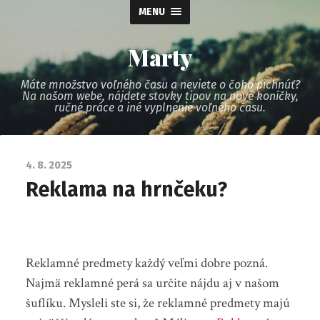
MENU
Marty
Máte množstvo voľného času a neviete o čoho pichnúť?
Na našom webe, nájdete stovky tipov na nové koníčky,
ručné práce a iné vyplnenie voľného času.
4. 8. 2025
Reklama na hrnčeku?
Reklamné predmety každý veľmi dobre pozná.
Najmä reklamné perá sa určite nájdu aj v našom
šuflíku. Mysleli ste si, že reklamné predmety majú