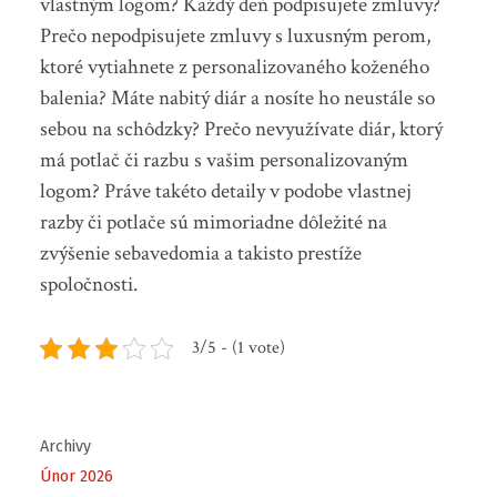
vlastným logom? Každý deň podpisujete zmluvy?
Prečo nepodpisujete zmluvy s luxusným perom,
ktoré vytiahnete z personalizovaného koženého
balenia? Máte nabitý diár a nosíte ho neustále so
sebou na schôdzky? Prečo nevyužívate diár, ktorý
má potlač či razbu s vašim personalizovaným
logom? Práve takéto detaily v podobe vlastnej
razby či potlače sú mimoriadne dôležité na
zvýšenie sebavedomia a takisto prestíže
spoločnosti.
3/5 - (1 vote)
Archivy
Únor 2026