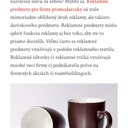
najväčšiu slávu za sebou? Mýlite sa.
Reklamné
predmety pre firmy promodarceky
sú stále
mimoriadne obľúbený druh reklamy, ale takisto
darčekového predmetu. Reklamné predmety môžu
splniť funkciu reklamy aj bez toho, aby ste to
priamo docielili. Veľmi často sa reklamné
predmety využívajú v podobe reklamného textilu.
Reklamné šiltovky či reklamné tričká využívajú
mnohé veci firmy či podnikatelia práve na
firemných akciách či teambuildingoch.