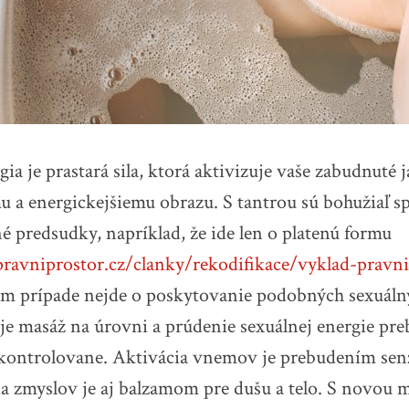
ia je prastará sila, ktorá aktivizuje vaše zabudnuté 
u a energickejšiemu obrazu. S tantrou sú bohužiaľ s
 predsudky, napríklad, že ide len o platenú formu
ravniprostor.cz/clanky/rekodifikace/vyklad-pravni
om prípade nejde o poskytovanie podobných sexuálny
 je masáž na úrovni a prúdenie sexuálnej energie pre
 kontrolovane. Aktivácia vnemov je prebudením senz
a zmyslov je aj balzamom pre dušu a telo. S novou 