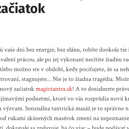
začiatok
ú vaše dni bez energie, bez elánu, robíte dookola tie 
avalení prácou, ale po jej vykonaní necítite žiadnu ra
lebo možno ste v období, kedy pociťujete, že sa neh
trovaní, stagnujete… Nie je to žiadna tragédia. Možn
 nový začiatok
magictantra.sk
! A to dosiahnete práv
ujímavými podnetmi, ktoré vo vás rozprúdia novú k
 výzvam. Senzuálna tantrická masáž je to správne 
a pod rukami skúsených masérok zmení na nepoznanie
í, dokonale sa zrelaxuje, ba čo viac – bude podávať 