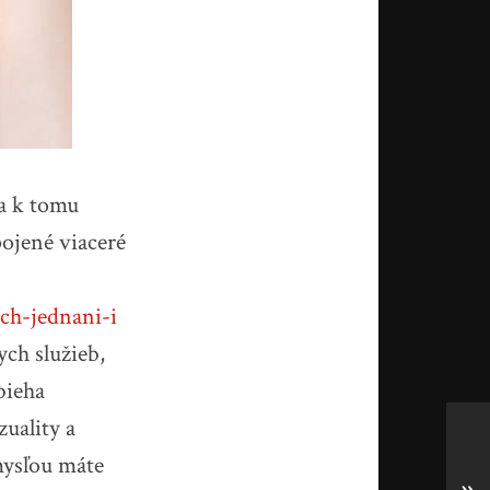
ja k tomu
pojené viaceré
ch-jednani-i
ch služieb,
bieha
uality a
mysľou máte