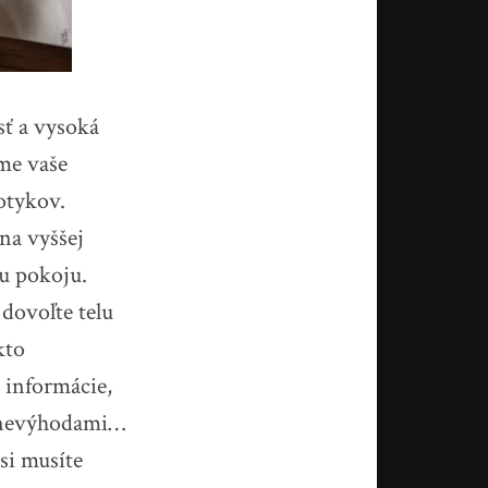
sť a vysoká
ame vaše
otykov.
 na vyššej
u pokoju.
 dovoľte telu
kto
e informácie,
a nevýhodami…
 si musíte