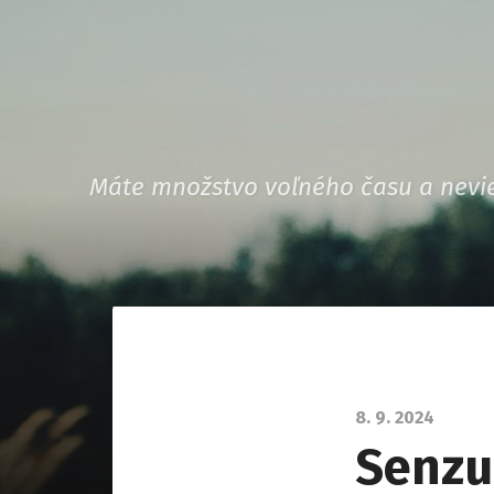
Máte množstvo voľného času a nevie
8. 9. 2024
Senzu