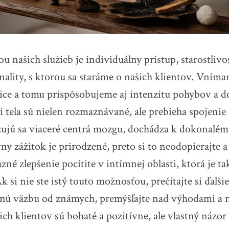
 našich služieb je individuálny prístup, starostlivo
nality, s ktorou sa staráme o našich klientov. Vním
ice a tomu prispôsobujeme aj intenzitu pohybov a d
ti tela sú nielen rozmaznávané, ale prebieha spojenie
zujú sa viaceré centrá mozgu, dochádza k dokonalém
ny zážitok je prirodzené, preto si to neodopierajte a
azné zlepšenie pocítite v intímnej oblasti, ktorá je ta
 si nie ste istý touto možnosťou, prečítajte si ďalši
ätnú väzbu od známych, premýšľajte nad výhodami 
ich klientov sú bohaté a pozitívne, ale vlastný názor