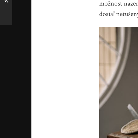
«
možnosť nazer
dosiaľ netušen