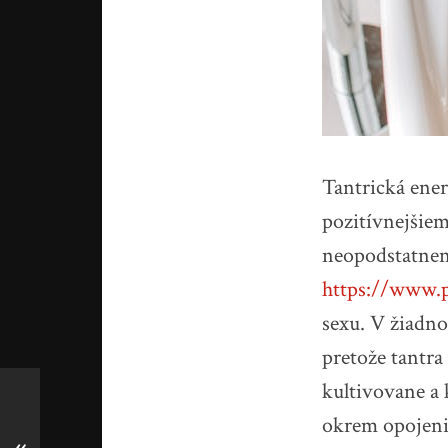
Tantrická energ
pozitívnejšiem
neopodstatnené
https://www.p
sexu. V žiadn
pretože tantra
kultivovane a
okrem opojeni