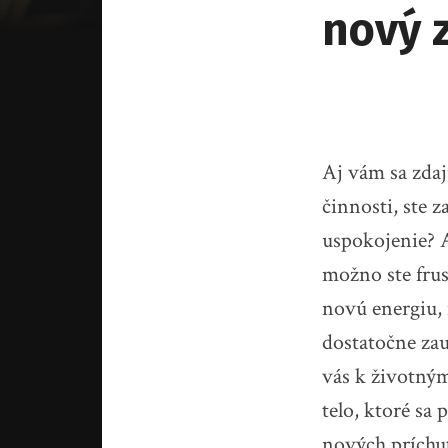
nový 
Aj vám sa zdaj
činnosti, ste z
uspokojenie? A
možno ste frus
novú energiu,
dostatočne za
vás k životným
telo, ktoré s
nových príchut