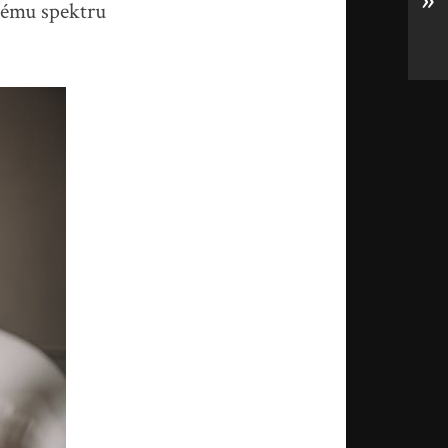
»
kému spektru