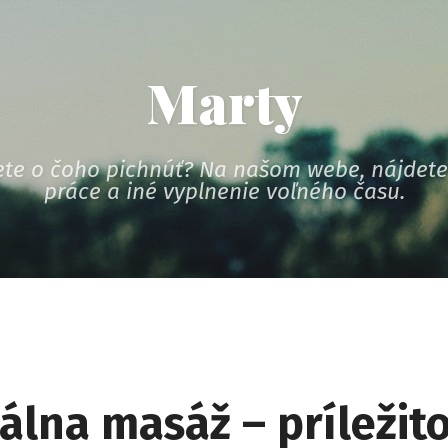
Marty
te o čoho pichnúť? Na našom webe, nájdete 
práce a iné vyplnenie voľného času.
álna masáž – príležito