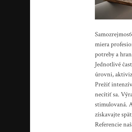
Samozrejmosťou
miera profesio
potreby a hran
Jednotlivé čas
úrovni, aktivi
Prežiť intenzív
necítiť sa. Výr
stimulovaná. Ak
získavajte sp
Referencie naš