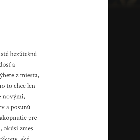
isté bezútešné
dosť a
ýbete z miesta,
o to chce len
e novými,
rv a posunú
nakopnutie pre
, okúsi zmes
výkony, aké