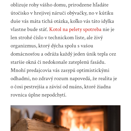
oblizuje rohy vášho domu, prirodzene hľadáte
útočisko v hrejivej náruči obývačky, no v kútiku
duše vás máta tichá otázka, koľko vás táto idylka
vlastne bude stáť.
Kotol na pelety spotreba
nie je
len strohé číslo v technickom liste, ale živý
organizmus, ktorý dýcha spolu s vašou
domácnosťou a odráža každý jeden únik tepla cez
staršie okná či nedokonale zateplenú fasádu.
Mnohí predajcovia vás zasypú optimistickými
odhadmi, no zdravý rozum napovedá, že realita je
o čosi pestrejšia a závisí od nuáns, ktoré žiadna
rovnica úplne nepodchytí.