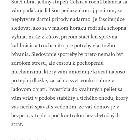
Stačí ubrať jediný stupeň Celzia a ročná bilancia sa
vám poďakuje ľahšou peňaženkou aj pocitom, že
neplytváte darmi prírody nadarmo. Je fascinujúce
sledovať, ako sa v malom horáku rodí sila schopná
vyhnať mráz z kútov, pričom stačí len správna
kalibrácia a trocha citu pre potreby vlastného
bývania. Sledovanie spotreby by preto nemalo byť
zdrojom stresu, ale cestou k pochopeniu
mechanizmu, ktorý vám umožňuje kráčať naboso
po teplej dlážke, zatiaľ čo svet vonku tuhne v
ľadovom objatí. Investícia do kvalitných peliet sa
vám vráti v podobe stability a tichého chodu, ktorý
vás nechá spávať s vedomím, že váš domov je v
bezpečí, v teple a pod kontrolou bez zbytočných
strát.