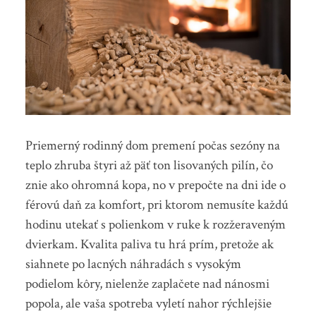
Priemerný rodinný dom premení počas sezóny na
teplo zhruba štyri až päť ton lisovaných pilín, čo
znie ako ohromná kopa, no v prepočte na dni ide o
férovú daň za komfort, pri ktorom nemusíte každú
hodinu utekať s polienkom v ruke k rozžeraveným
dvierkam. Kvalita paliva tu hrá prím, pretože ak
siahnete po lacných náhradách s vysokým
podielom kôry, nielenže zaplačete nad nánosmi
popola, ale vaša spotreba vyletí nahor rýchlejšie