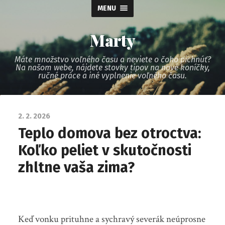
MENU
Marty
Máte množstvo voľného času a neviete o čoho pichnúť?
Na našom webe, nájdete stovky tipov na nové koníčky,
ručné práce a iné vyplnenie voľného času.
2. 2. 2026
Teplo domova bez otroctva:
Koľko peliet v skutočnosti
zhltne vaša zima?
Keď vonku prituhne a sychravý severák neúprosne