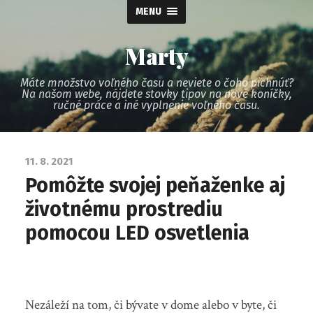
MENU
Marty
Máte množstvo voľného času a neviete o čoho pichnúť?
Na našom webe, nájdete stovky tipov na nové koníčky,
ručné práce a iné vyplnenie voľného času.
11. 8. 2021
Pomôžte svojej peňaženke aj
životnému prostrediu
pomocou LED osvetlenia
Nezáleží na tom, či bývate v dome alebo v byte, či