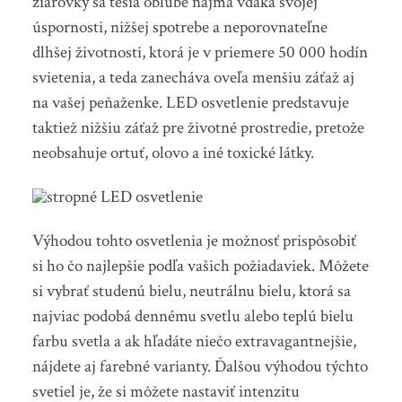
žiarovky sa tešia obľube najmä vďaka svojej
úspornosti, nižšej spotrebe a neporovnateľne
dlhšej životnosti, ktorá je v priemere 50 000 hodín
svietenia, a teda zanecháva oveľa menšiu záťaž aj
na vašej peňaženke. LED osvetlenie predstavuje
taktiež nižšiu záťaž pre životné prostredie, pretože
neobsahuje ortuť, olovo a iné toxické látky.
Výhodou tohto osvetlenia je možnosť prispôsobiť
si ho čo najlepšie podľa vašich požiadaviek. Môžete
si vybrať studenú bielu, neutrálnu bielu, ktorá sa
najviac podobá dennému svetlu alebo teplú bielu
farbu svetla a ak hľadáte niečo extravagantnejšie,
nájdete aj farebné varianty. Ďalšou výhodou týchto
svetiel je, že si môžete nastaviť intenzitu