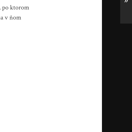
»
e, po ktorom
 sa v ňom