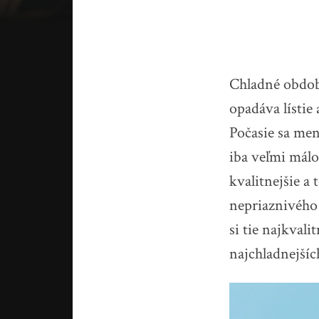
Chladné obdobie
opadáva lístie 
Počasie sa men
iba veľmi málo
kvalitnejšie a 
nepriaznivého 
si tie najkvali
najchladnejšíc