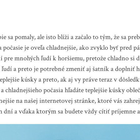
 sa pomaly, ale isto blíži a začalo to tým, že sa pre
a počasie je oveľa chladnejšie, ako zvyklo byť pred p
í pre mnohých ľudí k horšiemu, pretože chladno si 
 ľudí a preto je potrebné zmeniť aj šatník a doplniť 
teplejšie kúsky a preto, ak aj vy práve teraz v dôsled
a chladnejšieho počasia hľadáte teplejšie kúsky oble
tnejšie na našej internetovej stránke, ktoré vás zahre
h dní a vďaka ktorým sa budete vždy cítiť príjemne 