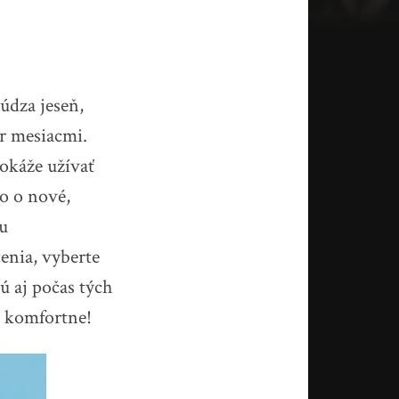
búdza jeseň,
ár mesiacmi.
dokáže užívať
ho o nové,
ku
čenia, vyberte
jú aj počas tých
a komfortne!