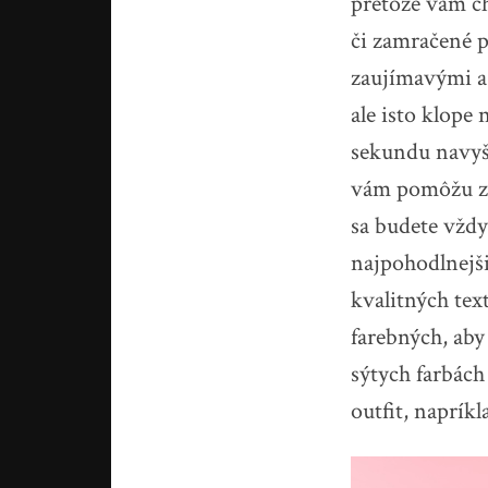
pretože vám ch
či zamračené po
zaujímavými a 
ale isto klope
sekundu navyše
vám pomôžu za
sa budete vždy
najpohodlnejši
kvalitných tex
farebných, aby
sýtych farbách
outfit, naprík