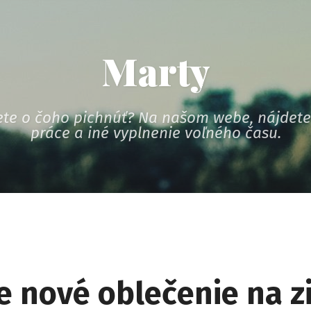
Marty
te o čoho pichnúť? Na našom webe, nájdete 
práce a iné vyplnenie voľného času.
e nové oblečenie na z