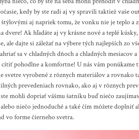
ýba niečo, čo by ste na seba mohli prehodiť v chladn
časie, kedy by ste radi aj vy spravili taktiež vaše out
štýlovými aj napriek tomu, že vonku nie je teplo a 
 na dvere! Ak hľadáte aj vy krásne nové a teplé kúsky,
, ale dajte si záležať na výbere tých najlepších zo vš
hriať sa v chladných dňoch a chladných mesiacov a
 cítiť pohodlne a komfortne!
U nás vám ponúkame t
e svetre vyrobené z rôznych materiálov a rovnako t
tilných prevedeniach rovnako, ako aj v rôznych pre
 ste mohli dopriať vášmu šatníku buď niečo zaujímav
 alebo niečo jednoduché a také čím môžete doplniť 
lad vo forme čierneho svetra.