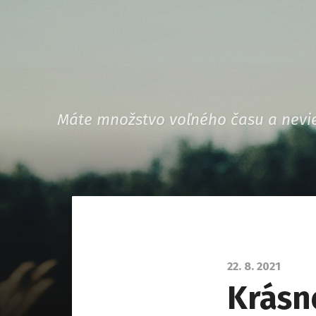
Máte množstvo voľného času a nevie
22. 8. 2021
Krásn