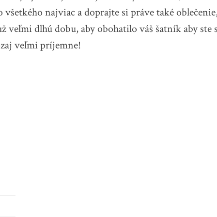
o všetkého najviac a doprajte si práve také oblečeni
ž veľmi dlhú dobu, aby obohatilo váš šatník aby ste
ozaj veľmi príjemne!