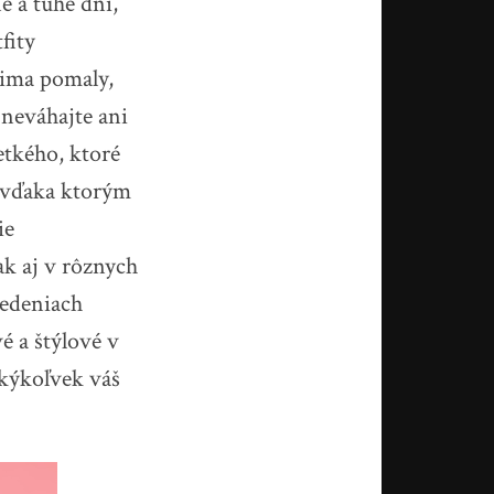
é a tuhé dni,
fity
zima pomaly,
 neváhajte ani
etkého, ktoré
 vďaka ktorým
ie
ak aj v rôznych
vedeniach
é a štýlové v
akýkoľvek váš