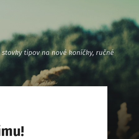
stovky tipov na nové koníčky, ručné
imu!