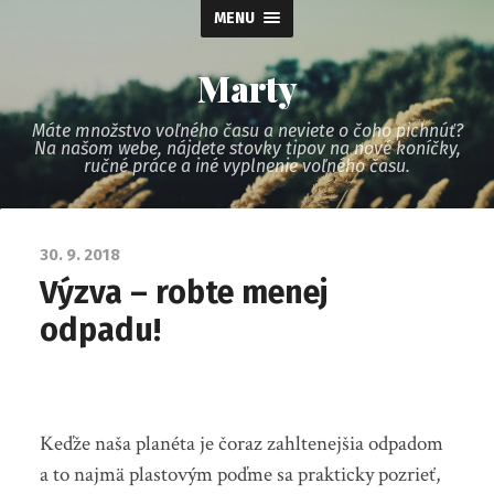
MENU
Marty
Máte množstvo voľného času a neviete o čoho pichnúť?
Na našom webe, nájdete stovky tipov na nové koníčky,
ručné práce a iné vyplnenie voľného času.
30. 9. 2018
Výzva – robte menej
odpadu!
Keďže naša planéta je čoraz zahltenejšia odpadom
a to najmä plastovým poďme sa prakticky pozrieť,