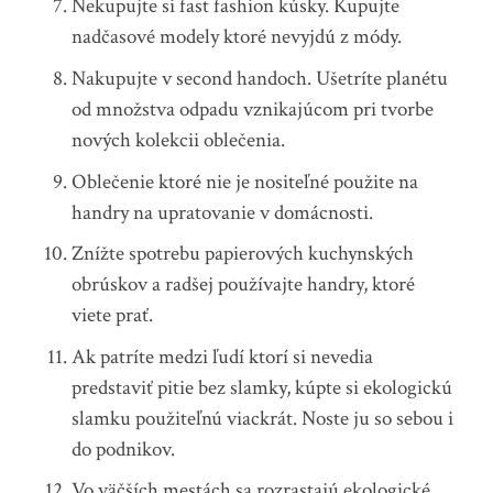
Nekupujte si fast fashion kúsky. Kupujte
nadčasové modely ktoré nevyjdú z módy.
Nakupujte v second handoch. Ušetríte planétu
od množstva odpadu vznikajúcom pri tvorbe
nových kolekcii oblečenia.
Oblečenie ktoré nie je nositeľné použite na
handry na upratovanie v domácnosti.
Znížte spotrebu papierových kuchynských
obrúskov a radšej používajte handry, ktoré
viete prať.
Ak patríte medzi ľudí ktorí si nevedia
predstaviť pitie bez slamky, kúpte si ekologickú
slamku použiteľnú viackrát. Noste ju so sebou i
do podnikov.
Vo väčších mestách sa rozrastajú ekologické