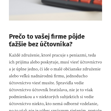
Prečo to vašej firme pôjde
ťažšie bez účtovníka?
Každé združenie, ktoré pracuje s peniazmi, teda
ich prijíma alebo poskytuje, musí viesť účtovníctvo
a je úplne jedno, či ide o malé občianske združenie
alebo veľkú nadnárodnú firmu, jednoducho
účtovníctvo viesť musíte. Spravidla vedie
účtovníctvo účtovník bratislava, nie je to však
podmienkou a v niektorých subjektich si vedie
účtovníctvo niekto, kto nemá odborné vzdelanie,
no to však nie je vôbec správnym riešením, pretože