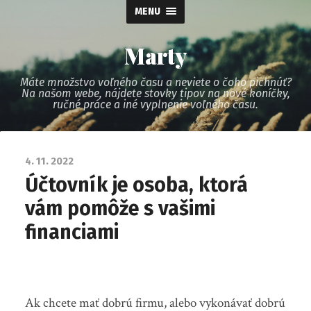
MENU
Marty
Máte množstvo voľného času a neviete o čoho pichnúť?
Na našom webe, nájdete stovky tipov na nové koníčky,
ručné práce a iné vyplnenie voľného času.
4. 11. 2022
Účtovník je osoba, ktorá
vám pomôže s vašimi
financiami
Ak chcete mať dobrú firmu, alebo vykonávať dobrú