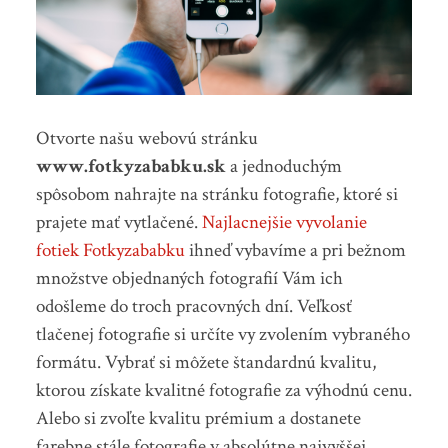
Otvorte našu webovú stránku
www.fotkyzababku.sk
a jednoduchým
spôsobom nahrajte na stránku fotografie, ktoré si
prajete mať vytlačené.
Najlacnejšie vyvolanie
fotiek Fotkyzababku
ihneď vybavíme a pri bežnom
množstve objednaných fotografií Vám ich
odošleme do troch pracovných dní. Veľkosť
tlačenej fotografie si určíte vy zvolením vybraného
formátu. Vybrať si môžete štandardnú kvalitu,
ktorou získate kvalitné fotografie za výhodnú cenu.
Alebo si zvoľte kvalitu prémium a dostanete
farebne stále fotografie v absolútne najvyššej