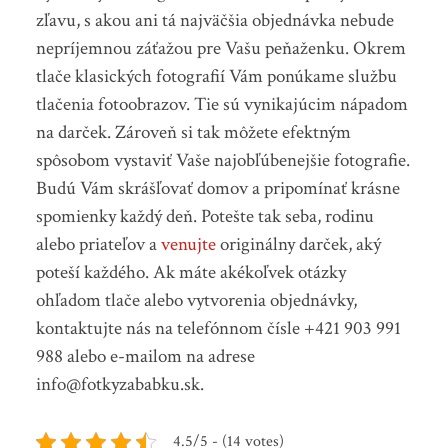
zľavu, s akou ani tá najväčšia objednávka nebude
nepríjemnou záťažou pre Vašu peňaženku. Okrem
tlače klasických fotografií Vám ponúkame službu
tlačenia fotoobrazov. Tie sú vynikajúcim nápadom
na darček. Zároveň si tak môžete efektným
spôsobom vystaviť Vaše najobľúbenejšie fotografie.
Budú Vám skrášľovať domov a pripomínať krásne
spomienky každý deň. Potešte tak seba, rodinu
alebo priateľov a
venujte
originálny darček, aký
poteší každého. Ak máte akékoľvek otázky
ohľadom tlače alebo vytvorenia objednávky,
kontaktujte nás na telefónnom čísle +421 903 991
988 alebo e-mailom na adrese
info@fotkyzababku.sk.
4.5/5 - (14 votes)