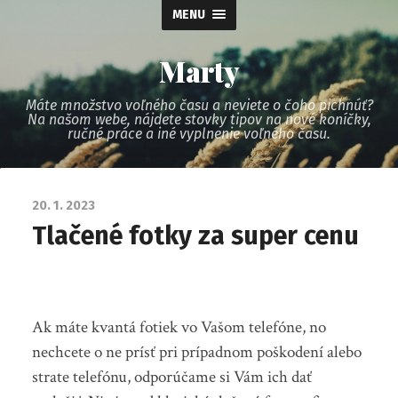
MENU
Marty
Máte množstvo voľného času a neviete o čoho pichnúť?
Na našom webe, nájdete stovky tipov na nové koníčky,
ručné práce a iné vyplnenie voľného času.
20. 1. 2023
Tlačené fotky za super cenu
Ak máte kvantá fotiek vo Vašom telefóne, no
nechcete o ne prísť pri prípadnom poškodení alebo
strate telefónu, odporúčame si Vám ich dať