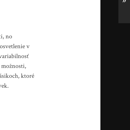
»
i, no
osvetlenie v
variabilnosť
 možnosti,
ásikoch, ktoré
vek.