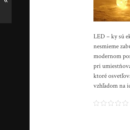
«
LED – ky sú ek
nesmieme zabúd
modernom poním
pri umiestňov
ktoré osvetľov
vzhľadom na i