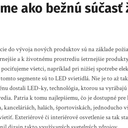
me ako bežnú súčasť 
cie do vývoja nových produktov sú na základe poži
ornejšie a k životnému prostrediu šetrnejšie produkt
pociťujeme všetci, napríklad pri nižšej spotrebe elek
V tomto segmente sú to LED svietidlá.
Nie je to až ta
énu dostali LED-ky, technológia, ktorou sa vyrábajú 
edia. Patria k tomu najlepšiemu, čo je dostupné pre
 kanceláriách, halách, športoviskách, jednoducho v
etiť. Exteriérové či interiérové osvetlenie sa tak sta
nil dizajn takto využívaných svetelných zdrojov.