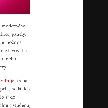
ky moderného
bice, panely,
 je možnosť
nastavovať a
do iného
éry.
zdroje
, treba
uprieť nedá, ich
lo aj do
álnu a studenú,