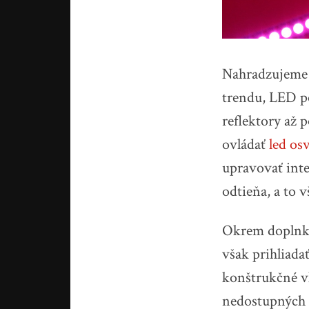
Nahradzujeme 
trendu, LED po
reflektory až 
ovládať
led os
upravovať inte
odtieňa, a to 
Okrem doplnkov
však prihliadať
konštrukčné vl
nedostupných m