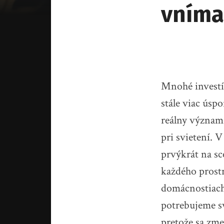
vníma
Mnohé investí
stále viac úsp
reálny význam 
pri svietení. 
prvýkrát na sc
každého prostr
domácnostiach,
potrebujeme svi
pretože sa zme