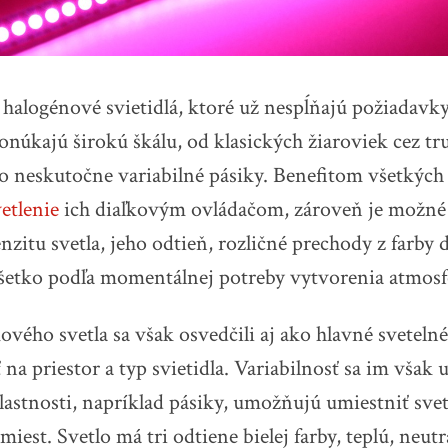
halogénové svietidlá, ktoré už nespĺňajú požiadav
núkajú širokú škálu, od klasických žiaroviek cez tru
po neskutočne variabilné pásiky. Benefitom všetkých
vetlenie
ich diaľkovým ovládačom, zároveň je možné 
nzitu svetla, jeho odtieň, rozličné prechody z farby 
všetko podľa momentálnej potreby vytvorenia atmosf
ého svetla sa však osvedčili aj ako hlavné svetelné
 na priestor a typ svietidla. Variabilnosť sa im však 
astnosti, napríklad pásiky, umožňujú umiestniť svet
iest. Svetlo má tri odtiene bielej farby, teplú, neutr