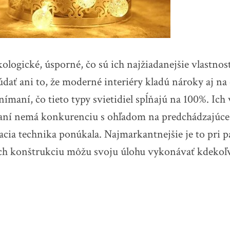
ologické, úsporné, čo sú ich najžiadanejšie vlastnost
ať ani to, že moderné interiéry kladú nároky aj na 
aní, čo tieto typy svietidiel spĺňajú na 100%. Ich 
aní nemá konkurenciu s ohľadom na predchádzajúce
acia technika ponúkala. Najmarkantnejšie je to pri p
ch konštrukciu môžu svoju úlohu vykonávať kdekoľ