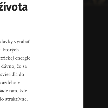
života
adavky vyrábať
y, ktorých
trickej energie
k dávno, čo sa
svietidlá do
 každého v
šade tam, kde
lo atraktívne,