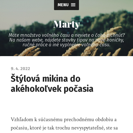
MENU
Marty
Máte množstvo voľného času a neviete o čoho pichnúť?
Na našom webe, nájdete stovky tipov na nové koníčky,
ručné práce a iné vyplnenie voľného času.
9. 4. 2022
Štýlová mikina do
akéhokoľvek počasia
Vzhľadom k súčasnému prechodnému obdobiu a
počasiu, ktoré je tak trochu nevyspytateľné, ste sa