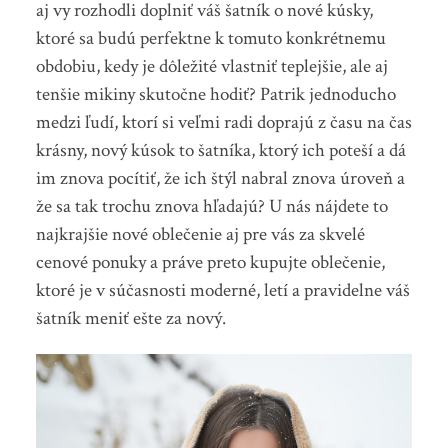
aj vy rozhodli doplniť váš šatník o nové kúsky,
ktoré sa budú perfektne k tomuto konkrétnemu
obdobiu, kedy je dôležité vlastniť teplejšie, ale aj
tenšie mikiny skutočne hodiť? Patrik jednoducho
medzi ľudí, ktorí si veľmi radi doprajú z času na čas
krásny, nový kúsok to šatníka, ktorý ich poteší a dá
im znova pocítiť, že ich štýl nabral znova úroveň a
že sa tak trochu znova hľadajú? U nás nájdete to
najkrajšie nové oblečenie aj pre vás za skvelé
cenové ponuky a práve preto kupujte oblečenie,
ktoré je v súčasnosti moderné, letí a pravidelne váš
šatník meniť ešte za nový.