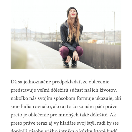
Dá sa jednoznačne predpokladať, že oblečenie
predstavuje veľmi dôležitú súčasť našich životov,
nakoľko nás svojím spôsobom formuje ukazuje, akí
sme ľudia rovnako, ako aj to čo sa nám páči práve
preto je oblečenie pre mnohých také dôležité. Ak
preto práve teraz aj vy hľadáte svoj štýl, radi by ste
doplnili zásobu vášho šatníka o kúsky, ktoré budú