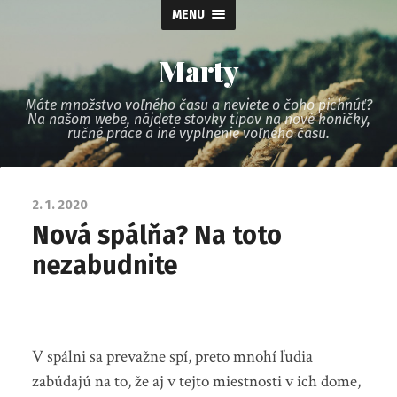
MENU
Marty
Máte množstvo voľného času a neviete o čoho pichnúť?
Na našom webe, nájdete stovky tipov na nové koníčky,
ručné práce a iné vyplnenie voľného času.
2. 1. 2020
Nová spálňa? Na toto
nezabudnite
V spálni sa prevažne spí, preto mnohí ľudia
zabúdajú na to, že aj v tejto miestnosti v ich dome,