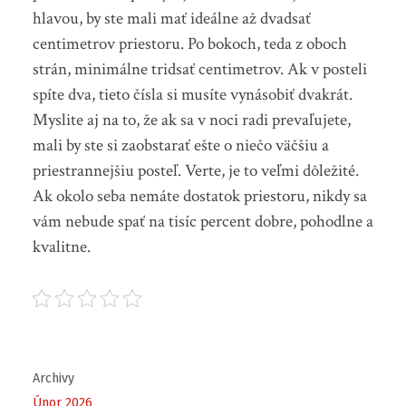
hlavou, by ste mali mať ideálne až dvadsať
centimetrov priestoru. Po bokoch, teda z oboch
strán, minimálne tridsať centimetrov. Ak v posteli
spíte dva, tieto čísla si musíte vynásobiť dvakrát.
Myslite aj na to, že ak sa v noci radi prevaľujete,
mali by ste si zaobstarať ešte o niečo väčšiu a
priestrannejšiu posteľ. Verte, je to veľmi dôležité.
Ak okolo seba nemáte dostatok priestoru, nikdy sa
vám nebude spať na tisíc percent dobre, pohodlne a
kvalitne.
Archivy
Únor 2026