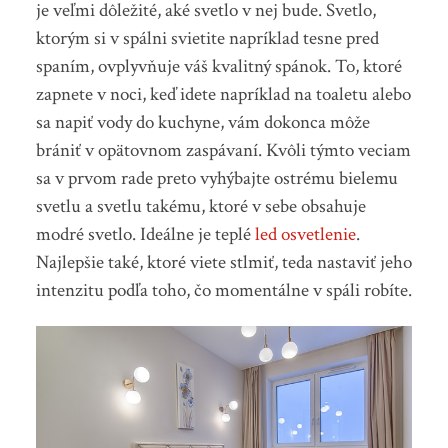
je veľmi dôležité, aké svetlo v nej bude. Svetlo,
ktorým si v spálni svietite napríklad tesne pred
spaním, ovplyvňuje váš kvalitný spánok. To, ktoré
zapnete v noci, keď idete napríklad na toaletu alebo
sa napiť vody do kuchyne, vám dokonca môže
brániť v opätovnom zaspávaní. Kvôli týmto veciam
sa v prvom rade preto vyhýbajte ostrému bielemu
svetlu a svetlu takému, ktoré v sebe obsahuje
modré svetlo. Ideálne je teplé
led osvetlenie
.
Najlepšie také, ktoré viete stlmiť, teda nastaviť jeho
intenzitu podľa toho, čo momentálne v spáli robíte.