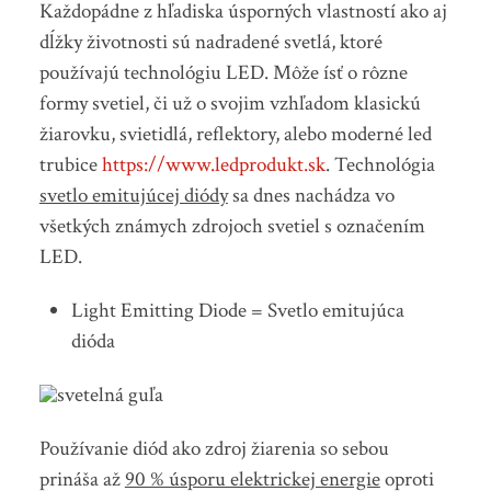
Každopádne z hľadiska úsporných vlastností ako aj
dĺžky životnosti sú nadradené svetlá, ktoré
používajú technológiu LED. Môže ísť o rôzne
formy svetiel, či už o svojim vzhľadom klasickú
žiarovku, svietidlá, reflektory, alebo moderné led
trubice
https://www.ledprodukt.sk
. Technológia
svetlo emitujúcej diódy
sa dnes nachádza vo
všetkých známych zdrojoch svetiel s označením
LED.
Light Emitting Diode = Svetlo emitujúca
dióda
Používanie diód ako zdroj žiarenia so sebou
prináša až
90 % úsporu elektrickej energie
oproti