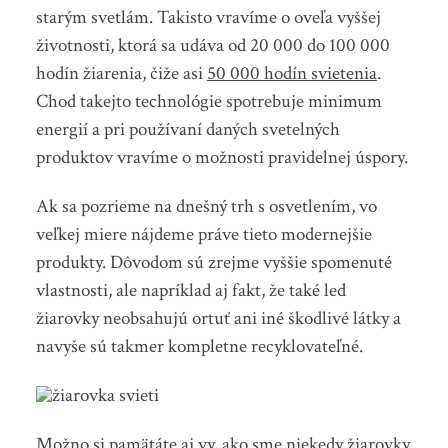
starým svetlám. Takisto vravíme o oveľa vyššej
životnosti, ktorá sa udáva od 20 000 do 100 000
hodín žiarenia, čiže asi
50 000 hodín svietenia
.
Chod takejto technológie spotrebuje minimum
energií a pri používaní daných svetelných
produktov vravíme o možnosti pravidelnej úspory.
Ak sa pozrieme na dnešný trh s osvetlením, vo
veľkej miere nájdeme práve tieto modernejšie
produkty. Dôvodom sú zrejme vyššie spomenuté
vlastnosti, ale napríklad aj fakt, že také led
žiarovky neobsahujú ortuť ani iné škodlivé látky a
navyše sú takmer kompletne recyklovateľné.
Možno si pamätáte aj vy, ako sme niekedy žiarovky