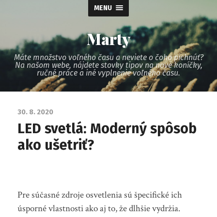
MENU
Marty
Máte množstvo voľného času a neviete o čoho pichnúť?
Na našom webe, nájdete stovky tipov na nové koníčky,
ručné práce a iné vyplnenie voľného času.
30. 8. 2020
LED svetlá: Moderný spôsob
ako ušetriť?
Pre súčasné zdroje osvetlenia sú špecifické ich
úsporné vlastnosti ako aj to, že dlhšie vydržia.