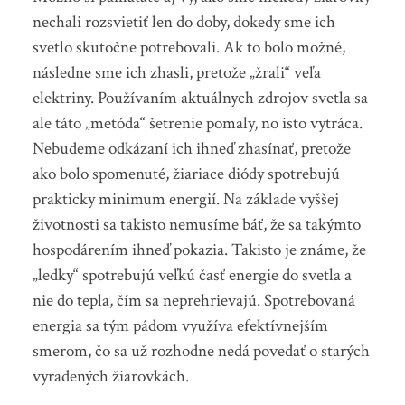
nechali rozsvietiť len do doby, dokedy sme ich
svetlo skutočne potrebovali. Ak to bolo možné,
následne sme ich zhasli, pretože „žrali“ veľa
elektriny. Používaním aktuálnych zdrojov svetla sa
ale táto „metóda“ šetrenie pomaly, no isto vytráca.
Nebudeme odkázaní ich ihneď zhasínať, pretože
ako bolo spomenuté, žiariace diódy spotrebujú
prakticky minimum energií. Na základe vyššej
životnosti sa takisto nemusíme báť, že sa takýmto
hospodárením ihneď pokazia. Takisto je známe, že
„ledky“ spotrebujú veľkú časť energie do svetla a
nie do tepla, čím sa neprehrievajú. Spotrebovaná
energia sa tým pádom využíva efektívnejším
smerom, čo sa už rozhodne nedá povedať o starých
vyradených žiarovkách.