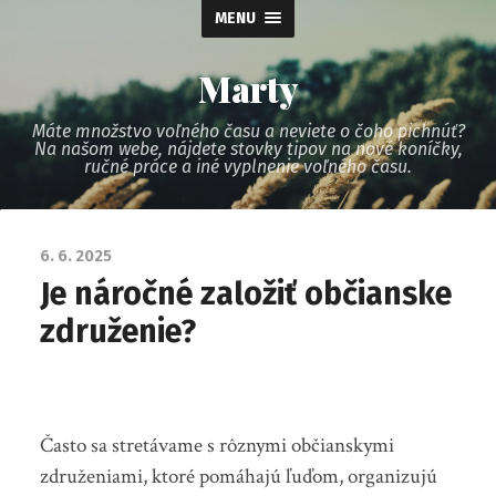
MENU
Marty
Máte množstvo voľného času a neviete o čoho pichnúť?
Na našom webe, nájdete stovky tipov na nové koníčky,
ručné práce a iné vyplnenie voľného času.
6. 6. 2025
Je náročné založiť občianske
združenie?
Často sa stretávame s rôznymi občianskymi
združeniami, ktoré pomáhajú ľuďom, organizujú