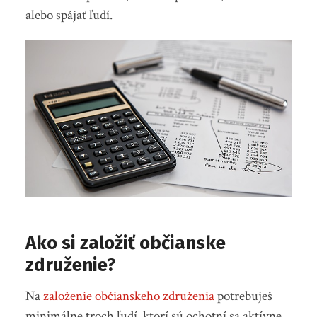
alebo spájať ľudí.
Ako si založiť občianske
združenie?
Na
založenie občianskeho združenia
potrebuješ
minimálne troch ľudí, ktorí sú ochotní sa aktívne