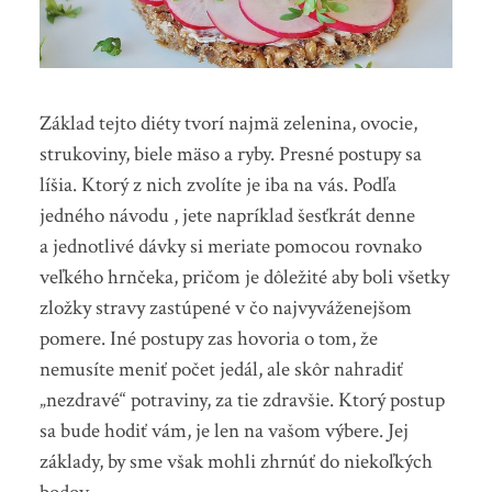
Základ tejto diéty tvorí najmä zelenina, ovocie,
strukoviny, biele mäso a ryby. Presné postupy sa
líšia. Ktorý z nich zvolíte je iba na vás. Podľa
jedného návodu , jete napríklad šesťkrát denne
a jednotlivé dávky si meriate pomocou rovnako
veľkého hrnčeka, pričom je dôležité aby boli všetky
zložky stravy zastúpené v čo najvyváženejšom
pomere. Iné postupy zas hovoria o tom, že
nemusíte meniť počet jedál, ale skôr nahradiť
„nezdravé“ potraviny, za tie zdravšie. Ktorý postup
sa bude hodiť vám, je len na vašom výbere. Jej
základy, by sme však mohli zhrnúť do niekoľkých