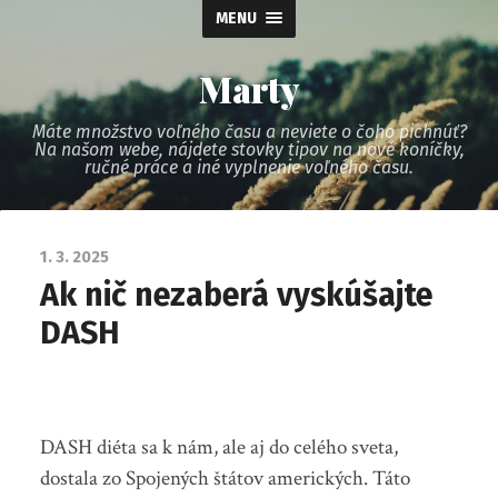
MENU
Marty
Máte množstvo voľného času a neviete o čoho pichnúť?
Na našom webe, nájdete stovky tipov na nové koníčky,
ručné práce a iné vyplnenie voľného času.
1. 3. 2025
Ak nič nezaberá vyskúšajte
DASH
DASH diéta sa k nám, ale aj do celého sveta,
dostala zo Spojených štátov amerických. Táto