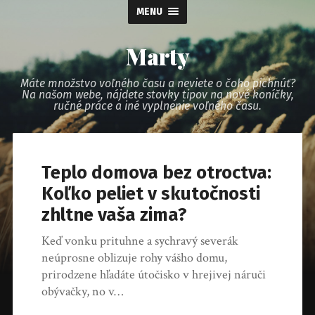
MENU
Marty
Máte množstvo voľného času a neviete o čoho pichnúť?
Na našom webe, nájdete stovky tipov na nové koníčky,
ručné práce a iné vyplnenie voľného času.
Teplo domova bez otroctva:
Koľko peliet v skutočnosti
zhltne vaša zima?
Keď vonku prituhne a sychravý severák
neúprosne oblizuje rohy vášho domu,
prirodzene hľadáte útočisko v hrejivej náruči
obývačky, no v…