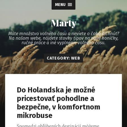
MENU
Marty
Máte množstvo voľného času a neviete o čoho pichnúť?
Na našom webe, nájdete stovky tipov na nové koníčky,
ručné práce a iné vyplnenie voľného času.
CATEGORY: WEB
Do Holandska je možné
pricestovať pohodlne a
bezpečne, v komfortnom
mikrobuse
Spomedzi obľúbených destinácií môžeme